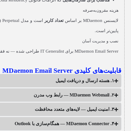
مناسب برای سازمان‌هایی
که الزامات قانونی Data Residency دارند
هزینه مقرون‌به‌صرفه
لایسنس MDaemon بر اساس
تعداد کاربر
پایین‌تر است.
نصب و مدیریت آسان
MDaemon Email Server برای IT Generalist طراحی شده — نه فقط متخصصان Exchange. نصب آن در کمتر از یک ساعت انجام می‌شود و رابط مدیریتی وب‌محور آن بسیار ساده است.
قابلیت‌های کلیدی MDaemon Email Server
۱. هسته ارسال و دریافت ایمیل
۲. MDaemon Webmail — رابط وب مدرن
۳. امنیت ایمیل — لایه‌های متعدد محافظت
۴. MDaemon Connector — همگام‌سازی با Outlook