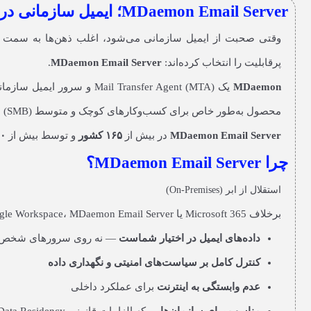
MDaemon Email Server؛ ایمیل سازمانی در اختیار کسب‌وکار شما
پرقابلیت را انتخاب کرده‌اند:
MDaemon Email Server
.
MDaemon
یک Mail Transfer Agent (MTA) و سرور ایمیل سازمانی است که توسط شرکت
محصول به‌طور خاص برای کسب‌وکارهای کوچک و متوسط (SMB) طراحی شده که به دنبال کنترل کامل بر زیرساخت ایمیل خود هستند — بدون پیچیدگی و هزینه‌های سنگین راهکارهای Enterprise.
MDaemon Email Server
در بیش از
۱۶۵ کشور
و توسط بیش از
۰۰۰
چرا MDaemon Email Server؟
استقلال از ابر (On-Premises)
برخلاف Microsoft 365 یا Google Workspace، MDaemon Email Server روی
داده‌های ایمیل در اختیار شماست
— نه روی سرورهای شخص 
کنترل کامل بر سیاست‌های امنیتی و نگهداری داده
عدم وابستگی به اینترنت
برای عملکرد داخلی