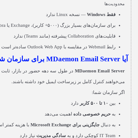
محدودیت‌ها
فقط Windows
— نسخه Linux ندارد
برای سازمان‌های بسیار بزرگ (۵۰۰۰+ کاربر)، Exchange یا Zimbra مناسب‌تر است
قابلیت‌های Collaboration پیشرفته (مانند Teams) ندارد
رابط Webmail در مقایسه با Outlook Web App ساده‌تر است
آیا MDaemon Email Server برای سازمان شما مناسب است؟
MDaemon Email Server
در طول سه دهه حضور در بازار، ثابت کر
می‌خواهند کنترل کامل بر زیرساخت ایمیل خود داشته باشند.
اگر سازمان شما:
بین
۱۰ تا ۵۰۰ کاربر
دارد
به
حریم خصوصی داده
اهمیت می‌دهد
به دنبال
جایگزینی برای Microsoft Exchange
با هزینه کمتر ا
IT Team کوچکی دارد و به
سادگی مدیریت
نیاز دارد