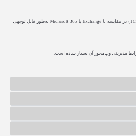
است و مدل Perpetual (دائمی) ارائه می‌دهد. برای SMB با ۱۰ تا ۵۰۰ کاربر، هزینه کل مالکیت (TCO) در مقایسه با Exchange یا Microsoft 365 به‌طور قابل توجهی